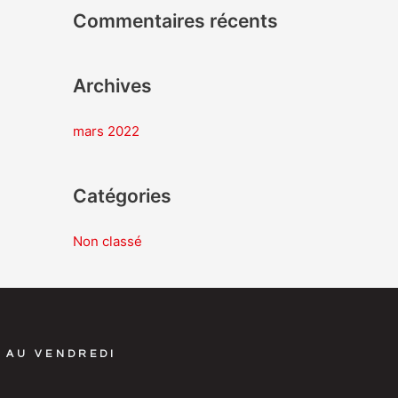
Commentaires récents
e
r
Archives
:
mars 2022
Catégories
Non classé
 AU VENDREDI