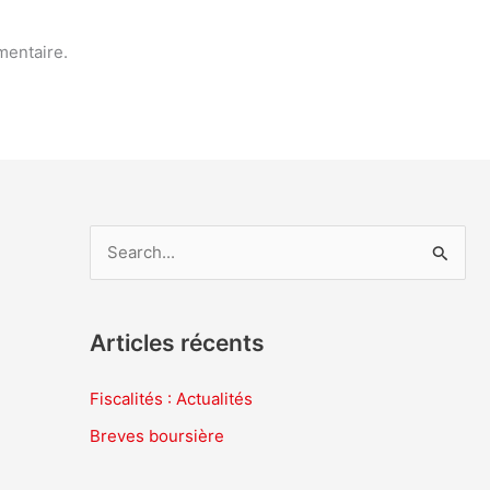
mentaire.
R
e
c
Articles récents
h
e
Fiscalités : Actualités
r
Breves boursière
c
h