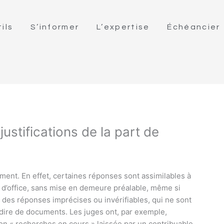
ils
S’informer
L’expertise
Échéancier
stifications de la part de
ment. En effet, certaines réponses sont assimilables à
 d’office, sans mise en demeure préalable, même si
si des réponses imprécises ou invérifiables, qui ne sont
à-dire de documents. Les juges ont, par exemple,
on « recherches en cours » laissée par un contribuable