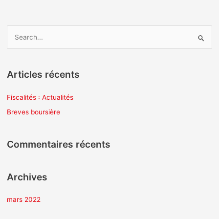
R
e
c
Articles récents
h
e
Fiscalités : Actualités
r
Breves boursière
c
h
Commentaires récents
e
r
Archives
:
mars 2022