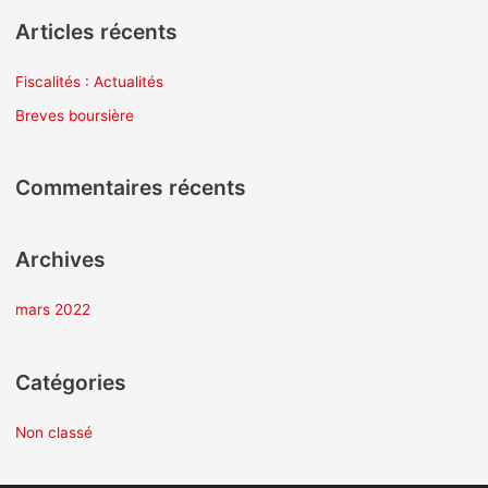
c
Articles récents
h
e
Fiscalités : Actualités
r
Breves boursière
c
h
Commentaires récents
e
r
Archives
:
mars 2022
Catégories
Non classé