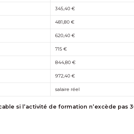
345,40 €
481,80 €
620,40 €
715 €
844,80 €
972,40 €
salaire réel
icable si l’activité de formation n’excède pas 30