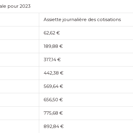
ciale pour 2023
Assiette journalière des cotisations
62,62 €
189,88 €
317,14 €
442,38 €
569,64 €
656,50 €
775,68 €
892,84 €