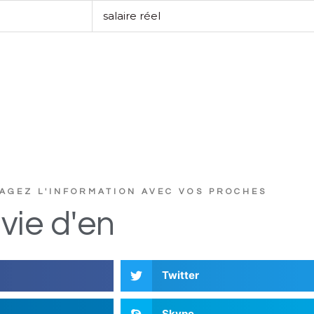
salaire réel
AGEZ L'INFORMATION AVEC VOS PROCHES
vie
d'en
D
i
s
c
u
t
e
r
?
Twitter
Skype