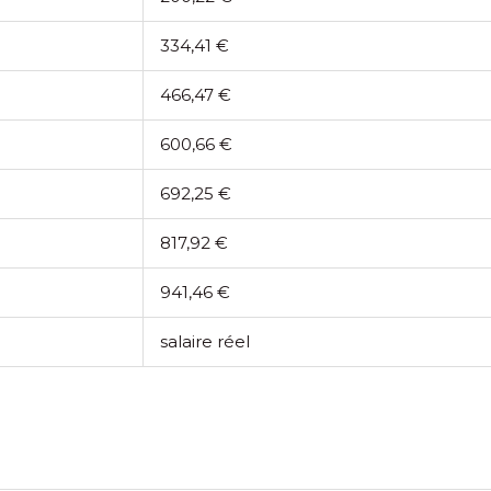
334,41 €
466,47 €
600,66 €
692,25 €
817,92 €
941,46 €
salaire réel