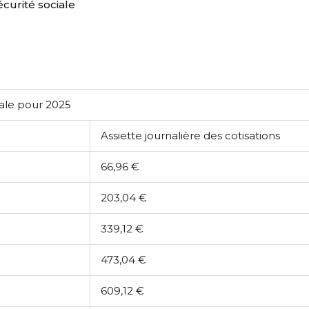
écurité sociale
ciale pour 2025
Assiette journalière des cotisations
66,96 €
203,04 €
339,12 €
473,04 €
609,12 €