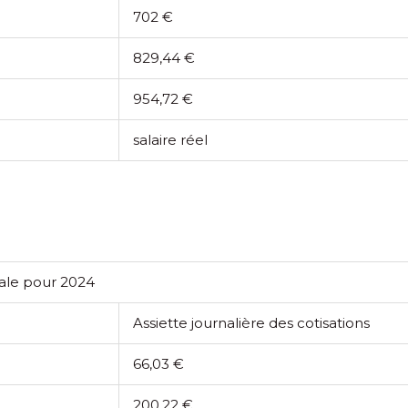
702 €
829,44 €
954,72 €
salaire réel
ciale pour 2024
Assiette journalière des cotisations
66,03 €
200,22 €