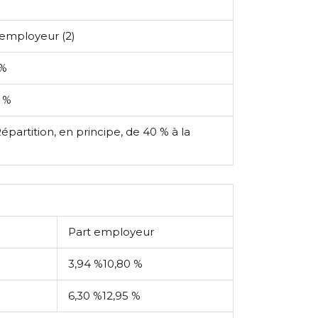
 employeur
(2)
 %
5 %
Répartition, en principe, de 40 % à la
Part employeur
3,94 %
10,80 %
6,30 %
12,95 %