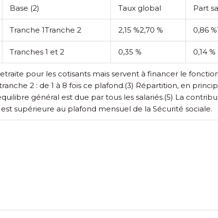
Base
(2)
Taux global
Part s
Tranche 1
Tranche 2
2,15 %
2,70 %
0,86 %
Tranches 1 et 2
0,35 %
0,14 %
retraite pour les cotisants mais servent à financer le fonc
ranche 2 : de 1 à 8 fois ce plafond.
(3) Répartition, en princi
équilibre général est due par tous les salariés.
(5) La contrib
est supérieure au plafond mensuel de la Sécurité sociale.