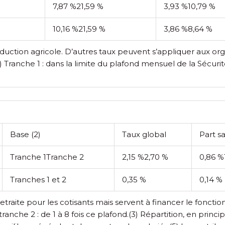
7,87 %
21,59 %
3,93 %
10,79 %
10,16 %
21,59 %
3,86 %
8,64 %
roduction agricole. D’autres taux peuvent s’appliquer aux or
) Tranche 1 : dans la limite du plafond mensuel de la Sécurité 
Base
(2)
Taux global
Part s
Tranche 1
Tranche 2
2,15 %
2,70 %
0,86 %
Tranches 1 et 2
0,35 %
0,14 %
retraite pour les cotisants mais servent à financer le fonc
ranche 2 : de 1 à 8 fois ce plafond.
(3) Répartition, en princi