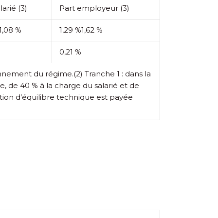
alarié
(3)
Part employeur
(3)
1,08 %
1,29 %
1,62 %
0,21 %
tionnement du régime.
(2) Tranche 1 : dans la
pe, de 40 % à la charge du salarié et de
ution d’équilibre technique est payée