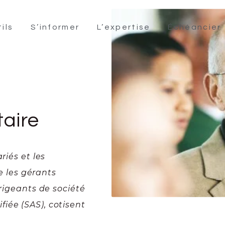
ils
S’informer
L’expertise
Échéancier
aire
riés et les
ue les gérants
irigeants de société
iée (SAS), cotisent