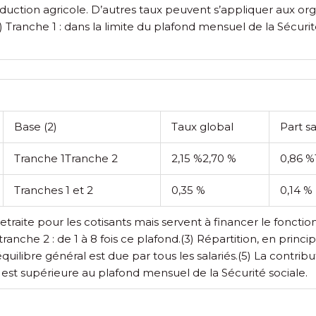
roduction agricole. D’autres taux peuvent s’appliquer aux or
) Tranche 1 : dans la limite du plafond mensuel de la Sécurité 
Base
(2)
Taux global
Part s
Tranche 1
Tranche 2
2,15 %
2,70 %
0,86 %
Tranches 1 et 2
0,35 %
0,14 %
retraite pour les cotisants mais servent à financer le fonc
ranche 2 : de 1 à 8 fois ce plafond.
(3) Répartition, en princi
équilibre général est due par tous les salariés.
(5) La contrib
est supérieure au plafond mensuel de la Sécurité sociale.