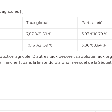
s agricoles
(1)
Taux global
Part salarié
7,87 %
21,59 %
3,93 %
10,79 %
10,16 %
21,59 %
3,86 %
8,64 %
roduction agricole. D’autres taux peuvent s’appliquer aux or
) Tranche 1 : dans la limite du plafond mensuel de la Sécurité 