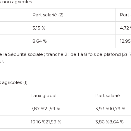
s non agricoles
Part salarié
(2)
Part
3,15 %
4,72
8,64 %
12,9
la Sécurité sociale ; tranche 2 : de 1 à 8 fois ce plafond.
(2) 
r.
s agricoles
(1)
Taux global
Part salarié
7,87 %
21,59 %
3,93 %
10,79 %
10,16 %
21,59 %
3,86 %
8,64 %