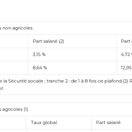
s non agricoles
Part salarié
(2)
Part
3,15 %
4,72
8,64 %
12,9
la Sécurité sociale ; tranche 2 : de 1 à 8 fois ce plafond.
(2) 
r.
s agricoles
(1)
Taux global
Part salarié