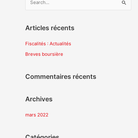
R
e
c
Articles récents
h
e
Fiscalités : Actualités
r
Breves boursière
c
h
Commentaires récents
e
r
Archives
:
mars 2022
Catégories