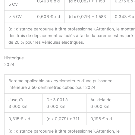
0,468 € x d
(d x 0,082) + 1 158
0,275 € x 
5 CV
> 5 CV
0,606 € x d
(d x 0,079) + 1 583
0,343 € x
(d : distance parcourue à titre professionnel).
Attention, le monta
des frais de déplacement calculés à l’aide du barème est majoré
de 20 % pour les véhicules électriques.
Historique
2024
Barème applicable aux cyclomoteurs d’une puissance
inférieure à 50 centimètres cubes pour 2024
Jusqu’à
De 3 001 à
Au-delà de
3 000 km
6 000 km
6 000 km
0,315 € x d
(d x 0,079) + 711
0,198 € x d
(d : distance parcourue à titre professionnel).
Attention, le