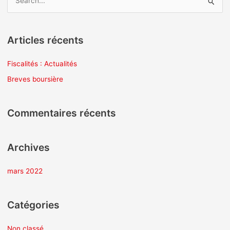
R
e
c
Articles récents
h
e
Fiscalités : Actualités
r
Breves boursière
c
h
Commentaires récents
e
r
Archives
:
mars 2022
Catégories
Non classé