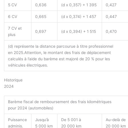
5 CV
0,636
(d x 0,357) + 1 395
0,427
6 CV
0,665
(d x 0,374) + 1 457
0,447
7 CV et
0,697
(d x 0,394) + 1 515
0,470
plus
(d) représente la distance parcourue à titre professionnel
en 2025.
Attention, le montant des frais de déplacement
calculés à l’aide du barème est majoré de 20 % pour les
véhicules électriques.
Historique
2024
Barème fiscal de remboursement des frais kilométriques
pour 2024 (automobiles)
Puissance
Jusqu’à
De 5 001 à
Au-delà de
adminis.
5 000 km
20 000 km
20 000 km