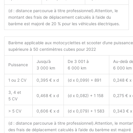
(d : distance parcourue à titre professionnel).
Attention, le
montant des frais de déplacement calculés à l’aide du
barème est majoré de 20 % pour les véhicules électriques.
Barème applicable aux motocyclettes et scooter d’une puissanc
supérieure à 50 centimètres cubes pour 2022
Jusqu’à
De 3 001 à
Au-delà d
Puissance
3 000 km
6 000 km
6 000 km
1 ou 2 CV
0,395 € x d
(d x 0,099) + 891
0,248 € x
3, 4 et
0,468 € x d
(d x 0,082) + 1 158
0,275 € x 
5 CV
> 5 CV
0,606 € x d
(d x 0,079) + 1 583
0,343 € x
(d : distance parcourue à titre professionnel).
Attention, le monta
des frais de déplacement calculés à l’aide du barème est majoré