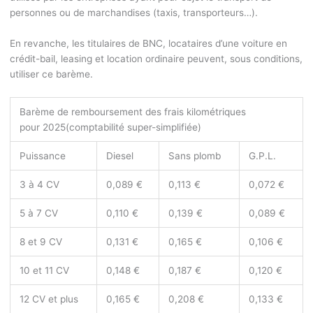
personnes ou de marchandises (taxis, transporteurs…).
En revanche, les titulaires de BNC, locataires d’une voiture en
crédit-bail, leasing et location ordinaire peuvent, sous conditions,
utiliser ce barème.
Barème de remboursement des frais kilométriques
pour 2025
(comptabilité super-simplifiée)
Puissance
Diesel
Sans plomb
G.P.L.
3 à 4 CV
0,089 €
0,113 €
0,072 €
5 à 7 CV
0,110 €
0,139 €
0,089 €
8 et 9 CV
0,131 €
0,165 €
0,106 €
10 et 11 CV
0,148 €
0,187 €
0,120 €
12 CV et plus
0,165 €
0,208 €
0,133 €