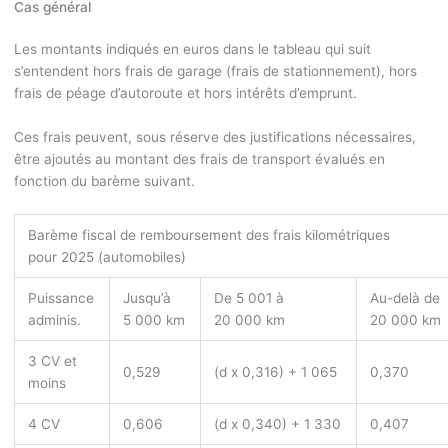
Cas général
Les montants indiqués en euros dans le tableau qui suit
s’entendent hors frais de garage (frais de stationnement), hors
frais de péage d’autoroute et hors intérêts d’emprunt.
Ces frais peuvent, sous réserve des justifications nécessaires,
être ajoutés au montant des frais de transport évalués en
fonction du barème suivant.
Barème fiscal de remboursement des frais kilométriques
pour 2025 (automobiles)
Puissance
Jusqu’à
De 5 001 à
Au-delà de
adminis.
5 000 km
20 000 km
20 000 km
3 CV et
0,529
(d x 0,316) + 1 065
0,370
moins
4 CV
0,606
(d x 0,340) + 1 330
0,407