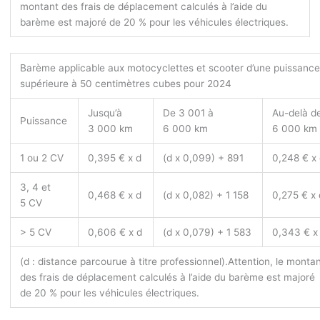
montant des frais de déplacement calculés à l’aide du
barème est majoré de 20 % pour les véhicules électriques.
Barème applicable aux motocyclettes et scooter d’une puissanc
supérieure à 50 centimètres cubes pour 2024
Jusqu’à
De 3 001 à
Au-delà d
Puissance
3 000 km
6 000 km
6 000 km
1 ou 2 CV
0,395 € x d
(d x 0,099) + 891
0,248 € x
3, 4 et
0,468 € x d
(d x 0,082) + 1 158
0,275 € x 
5 CV
> 5 CV
0,606 € x d
(d x 0,079) + 1 583
0,343 € x
(d : distance parcourue à titre professionnel).
Attention, le monta
des frais de déplacement calculés à l’aide du barème est majoré
de 20 % pour les véhicules électriques.