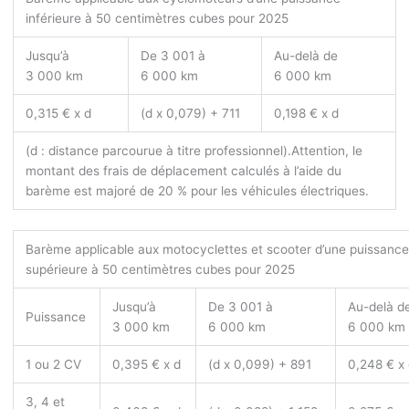
inférieure à 50 centimètres cubes pour 2025
Jusqu’à
De 3 001 à
Au-delà de
3 000 km
6 000 km
6 000 km
0,315 € x d
(d x 0,079) + 711
0,198 € x d
(d : distance parcourue à titre professionnel).
Attention, le
montant des frais de déplacement calculés à l’aide du
barème est majoré de 20 % pour les véhicules électriques.
Barème applicable aux motocyclettes et scooter d’une puissanc
supérieure à 50 centimètres cubes pour 2025
Jusqu’à
De 3 001 à
Au-delà d
Puissance
3 000 km
6 000 km
6 000 km
1 ou 2 CV
0,395 € x d
(d x 0,099) + 891
0,248 € x
3, 4 et