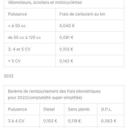
Vélomoteurs, scooters et motocyclettes
Puissance
Frais de carburant au km
< à 50 cc
0,040 €
de 50 cc à 125 cc
0,081 €
3, 4 et 5 CV
0,102 €
> 5 CV
0,142 €
2022
Barème de remboursement des frais kilométriques
pour 2022
(comptabilité super-simplifiée)
Puissance
Diesel
Sans plomb
G.P.L.
3 à 4 CV
0,102 €
0,118 €
0,063 €