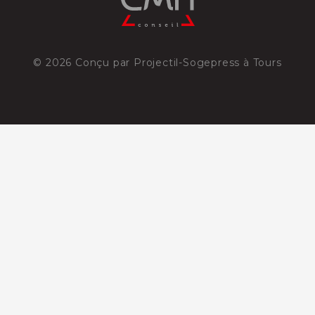
©
2026
Conçu par
Projectil-Sogepress à Tours