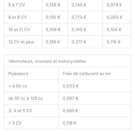
5 à 7 CV
0,126 €
0,145 €
0,078 €
8 et 9 CV
0,150 €
0,173 €
0,093 €
10 et 11 CV
0,169 €
0,195 €
0,104 €
12 CV et plus
0,188 €
0,217 €
0,116 €
Vélomoteurs, scooters et motocyclettes
Puissance
Frais de carburant au km
< à 50 cc
0,033 €
de 50 cc à 125 cc
0,067 €
3, 4 et 5 CV
0,085 €
> 5 CV
0,118 €