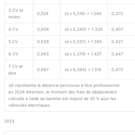
3 CV et
0,529
(d x 0,316) + 1 065
0,370
moins
4 CV
0,606
(d x 0,340) + 1 330
0,407
5 CV
0,636
(d x 0,357) + 1 395
0,427
6 CV
0,665
(d x 0,374) + 1 457
0,447
7 CV et
0,697
(d x 0,394) + 1 515
0,470
plus
(d) représente la distance parcourue à titre professionnel
en 2024.
Attention, le montant des frais de déplacement
calculés à l’aide du barème est majoré de 20 % pour les
véhicules électriques.
2023