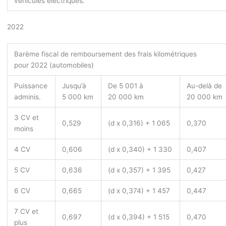
véhicules électriques.
2022
Barème fiscal de remboursement des frais kilométriques
pour 2022 (automobiles)
Puissance
Jusqu’à
De 5 001 à
Au-delà de
adminis.
5 000 km
20 000 km
20 000 km
3 CV et
0,529
(d x 0,316) + 1 065
0,370
moins
4 CV
0,606
(d x 0,340) + 1 330
0,407
5 CV
0,636
(d x 0,357) + 1 395
0,427
6 CV
0,665
(d x 0,374) + 1 457
0,447
7 CV et
0,697
(d x 0,394) + 1 515
0,470
plus