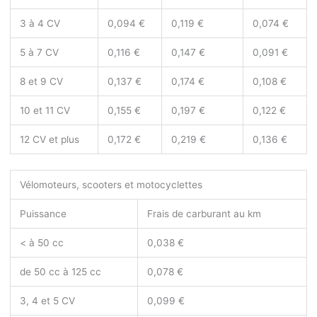
3 à 4 CV
0,094 €
0,119 €
0,074 €
5 à 7 CV
0,116 €
0,147 €
0,091 €
8 et 9 CV
0,137 €
0,174 €
0,108 €
10 et 11 CV
0,155 €
0,197 €
0,122 €
12 CV et plus
0,172 €
0,219 €
0,136 €
Vélomoteurs, scooters et motocyclettes
Puissance
Frais de carburant au km
< à 50 cc
0,038 €
de 50 cc à 125 cc
0,078 €
3, 4 et 5 CV
0,099 €