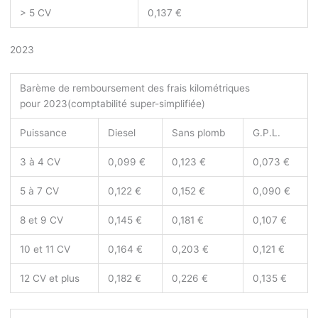
> 5 CV
0,137 €
2023
Barème de remboursement des frais kilométriques
pour 2023
(comptabilité super-simplifiée)
Puissance
Diesel
Sans plomb
G.P.L.
3 à 4 CV
0,099 €
0,123 €
0,073 €
5 à 7 CV
0,122 €
0,152 €
0,090 €
8 et 9 CV
0,145 €
0,181 €
0,107 €
10 et 11 CV
0,164 €
0,203 €
0,121 €
12 CV et plus
0,182 €
0,226 €
0,135 €