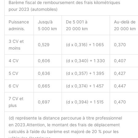
Barème fiscal de remboursement des frais kilométriques
pour 2023 (automobiles)
Puissance
Jusqu’à
De 5 001 à
Au-delà de
adminis.
5 000 km
20 000 km
20 000 km
3 CV et
0,529
(d x 0,316) + 1 065
0,370
moins
4 CV
0,606
(d x 0,340) + 1 330
0,407
5 CV
0,636
(d x 0,357) + 1 395
0,427
6 CV
0,665
(d x 0,374) + 1 457
0,447
7 CV et
0,697
(d x 0,394) + 1 515
0,470
plus
(d) représente la distance parcourue à titre professionnel
en 2023.
Attention, le montant des frais de déplacement
calculés à l’aide du barème est majoré de 20 % pour les