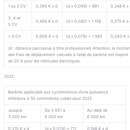
1 ou 2 CV
0,395 € x d
(d x 0,099) + 891
0,248 € x
3, 4 et
0,468 € x d
(d x 0,082) + 1 158
0,275 € x 
5 CV
> 5 CV
0,606 € x d
(d x 0,079) + 1 583
0,343 € x
(d : distance parcourue à titre professionnel).
Attention, le monta
des frais de déplacement calculés à l’aide du barème est majoré
de 20 % pour les véhicules électriques.
2022
Barème applicable aux cyclomoteurs d’une puissance
inférieure à 50 centimètres cubes pour 2022
Jusqu’à
De 3 001 à
Au-delà de
3 000 km
6 000 km
6 000 km
0,315 € x d
(d x 0,079) + 711
0,198 € x d