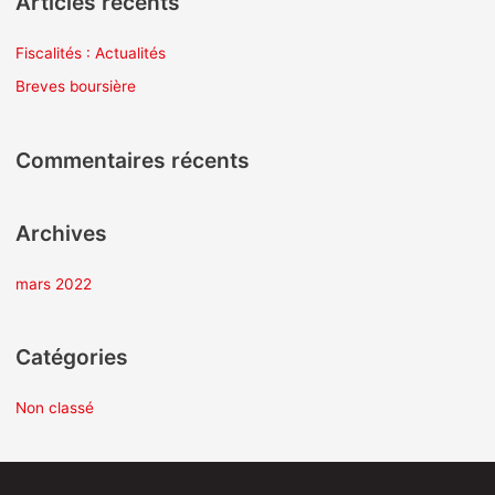
Articles récents
h
e
Fiscalités : Actualités
r
Breves boursière
c
h
Commentaires récents
e
r
Archives
:
mars 2022
Catégories
Non classé