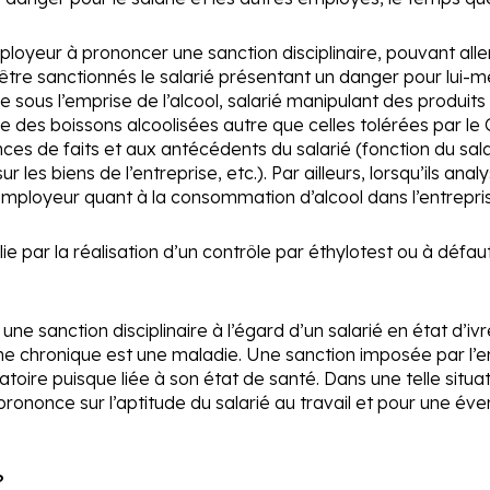
employeur à prononcer une sanction disciplinaire, pouvant all
 être sanctionnés le salarié présentant un danger pour lui-mê
e sous l’emprise de l’alcool, salarié manipulant des produi
e des boissons alcoolisées autre que celles tolérées par le C
es de faits et aux antécédents du salarié (fonction du sala
es biens de l’entreprise, etc.). Par ailleurs, lorsqu’ils analy
mployeur quant à la consommation d’alcool dans l’entrepri
lie par la réalisation d’un contrôle par éthylotest ou à défa
e sanction disciplinaire à l’égard d’un salarié en état d’iv
isme chronique est une maladie. Une sanction imposée par l’e
toire puisque liée à son état de santé. Dans une telle situat
e prononce sur l’aptitude du salarié au travail et pour une év
?