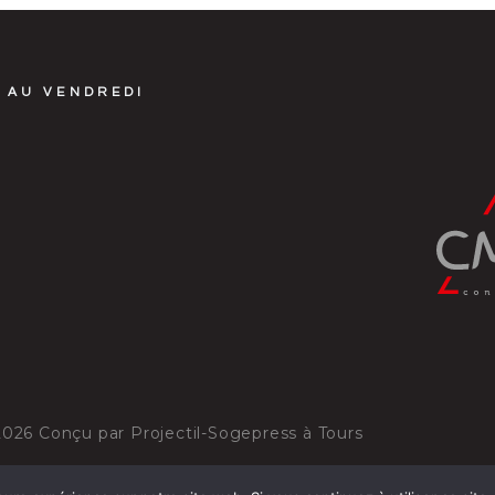
 AU VENDREDI
2026
Conçu par
Projectil-Sogepress à Tours