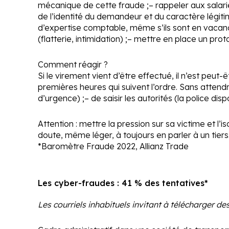
mécanique de cette fraude ;
– rappeler aux salar
de l’identité du demandeur et du caractère légit
d’expertise comptable, même s’ils sont en vacanc
(flatterie, intimidation) ;
– mettre en place un proto
Comment réagir ?
Si le virement vient d’être effectué, il n’est peut
premières heures qui suivent l’ordre. Sans attendre
d’urgence) ;
– de saisir les autorités (la police dis
Attention :
mettre la pression sur sa victime et l’i
doute, même léger, à toujours en parler à un tiers
*Baromètre Fraude 2022, Allianz Trade
Les cyber-fraudes : 41 % des tentatives*
Les courriels inhabituels invitant à télécharger de