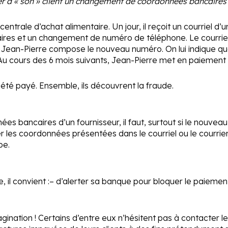
r à « son » client un changement de coordonnées bancaires e
ntrale d’achat alimentaire. Un jour, il reçoit un courriel d’
es et un changement de numéro de téléphone. Le courriel es
e. Jean-Pierre compose le nouveau numéro. On lui indique q
cours des 6 mois suivants, Jean-Pierre met en paiement tr
s été payé. Ensemble, ils découvrent la fraude.
ancaires d’un fournisseur, il faut, surtout si le nouveau 
er les coordonnées présentées dans le courriel ou le courrier
pe.
 il convient :
– d’alerter sa banque pour bloquer le paiement
nation ! Certains d’entre eux n’hésitent pas à contacter le