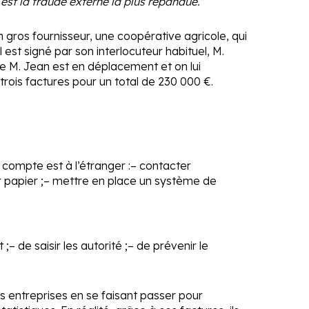
st la fraude externe la plus répandue.
un gros fournisseur, une coopérative agricole, qui
t signé par son interlocuteur habituel, M.
ue M. Jean est en déplacement et on lui
ois factures pour un total de 230 000 €.
compte est à l’étranger :
– contacter
 papier ;
– mettre en place un système de
 ;
– de saisir les autorité ;
– de prévenir le
s entreprises en se faisant passer pour