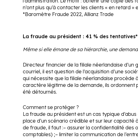
l’administration. Le motif : obtenir une copie des 
n’ont plus qu’à contacter les clients « en retard 
*Baromètre Fraude 2022, Allianz Trade
La fraude au président : 41 % des tentatives*
Même si elle émane de sa hiérarchie, une demande 
Directeur financier de la filiale néerlandaise d’u
courriel, il est question de l’acquisition d’une s
qui nécessite que la filiale néerlandaise procède
caractère légitime de la demande, ils ordonnent 
été détournés.
Comment se protéger ?
La fraude au président est un cas typique d’abus d
place d’un scénario crédible et sur leur capacité 
de fraude, il faut :
– assurer la confidentialité de
comptables) ;
– limiter la communication de l’entr