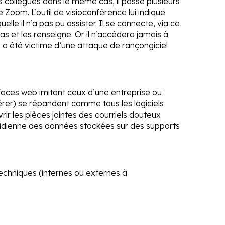
s collègues dans le même cas, il passe plusieurs
de Zoom. L’outil de visioconférence lui indique
lle il n’a pas pu assister. Il se connecte, via ce
s et les renseigne. Or il n’accédera jamais à
 a été victime d’une attaque de rançongiciel
faces web imitant ceux d’une entreprise ou
bérer) se répandent comme tous les logiciels
rir les pièces jointes des courriels douteux
idienne des données stockées sur des supports
 techniques (internes ou externes à