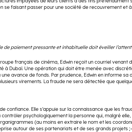
factures impayées de leurs clients à des fins prétendument sta
» en se faisant passer pour une société de recouvrement et à 
de paiement pressante et inhabituelle doit éveiller l’attent
n groupe français de cinéma, Edwin reçoit un courriel venant 
ociété à Dubaï. Une opération qui doit être menée avec discré
 à une avance de fonds. Par prudence, Edwin en informe sa d
plusieurs virements. La fraude ne sera détectée que quelque
e confiance. Elle s’appuie sur la connaissance que les fraude
à contrôler psychologiquement la personne qui, malgré elle, 
s organigrammes (au moins en extraire le nom et les coordo
eprise autour de ses partenariats et de ses grands projets ;