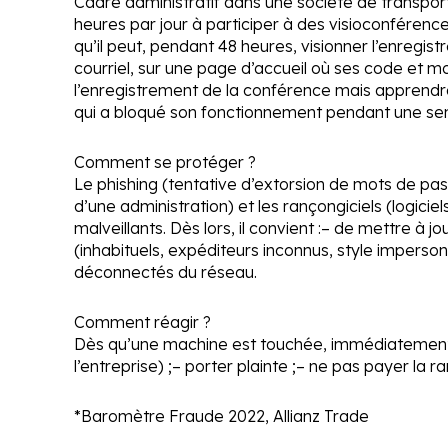
Cadre administratif dans une société de transport
heures par jour à participer à des visioconférences.
qu’il peut, pendant 48 heures, visionner l’enregist
courriel, sur une page d’accueil où ses code et mo
l’enregistrement de la conférence mais apprendra,
qui a bloqué son fonctionnement pendant une se
Comment se protéger ?
Le phishing (tentative d’extorsion de mots de pa
d’une administration) et les rançongiciels (logici
malveillants. Dès lors, il convient :
– de mettre à jou
(inhabituels, expéditeurs inconnus, style impersonn
déconnectés du réseau.
Comment réagir ?
Dès qu’une machine est touchée, immédiatement, i
l’entreprise) ;
– porter plainte ;
– ne pas payer la r
*Baromètre Fraude 2022, Allianz Trade