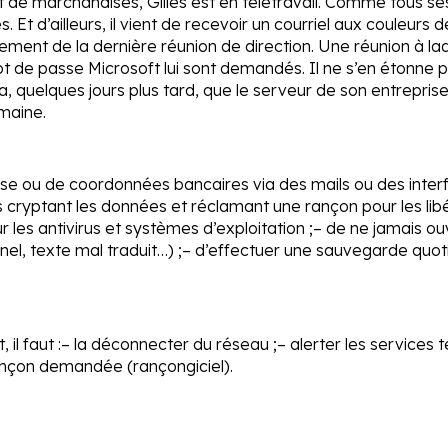
 de marchandises, Gilles est en télétravail. Comme tous se
 Et d’ailleurs, il vient de recevoir un courriel aux couleurs 
rement de la dernière réunion de direction. Une réunion à laque
t de passe Microsoft lui sont demandés. Il ne s’en étonne pa
 quelques jours plus tard, que le serveur de son entreprise
maine.
sse ou de coordonnées bancaires via des mails ou des inter
els cryptant les données et réclamant une rançon pour les li
r les antivirus et systèmes d’exploitation ;
– de ne jamais ouv
el, texte mal traduit…) ;
– d’effectuer une sauvegarde quot
l faut :
– la déconnecter du réseau ;
– alerter les services
ançon demandée (rançongiciel).