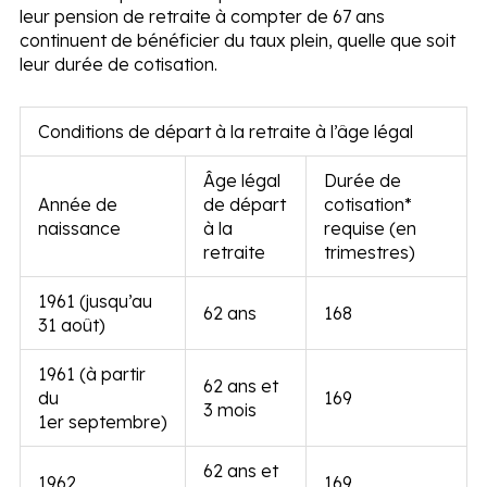
leur pension de retraite à compter de 67 ans
continuent de bénéficier du taux plein, quelle que soit
leur durée de cotisation.
Conditions de départ à la retraite à l’âge légal
Âge légal
Durée de
Année de
de départ
cotisation*
naissance
à la
requise (en
retraite
trimestres)
1961 (jusqu’au
62 ans
168
31 août)
1961 (à partir
62 ans et
du
169
3 mois
1
er
septembre)
62 ans et
1962
169