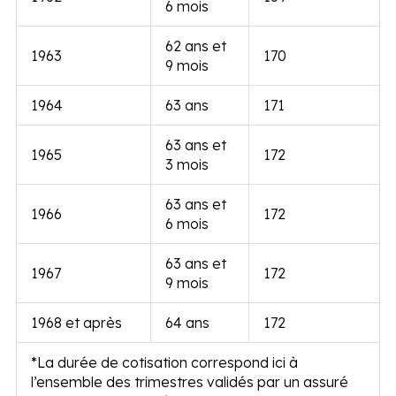
6 mois
62 ans et
1963
170
9 mois
1964
63 ans
171
63 ans et
1965
172
3 mois
63 ans et
1966
172
6 mois
63 ans et
1967
172
9 mois
1968 et après
64 ans
172
*La durée de cotisation correspond ici à
l’ensemble des trimestres validés par un assuré