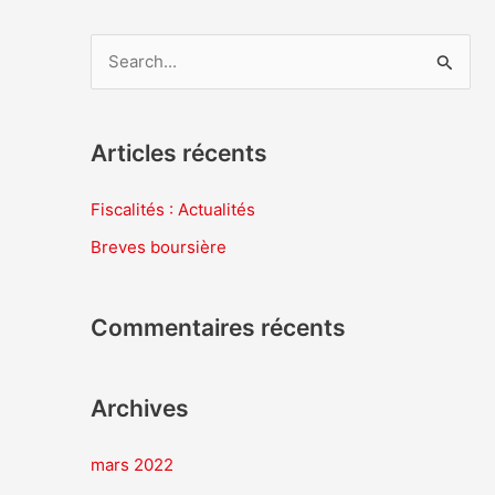
R
e
c
Articles récents
h
e
Fiscalités : Actualités
r
Breves boursière
c
h
Commentaires récents
e
r
Archives
:
mars 2022