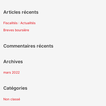
e
c
Articles récents
h
e
Fiscalités : Actualités
r
Breves boursière
c
h
Commentaires récents
e
r
Archives
:
mars 2022
Catégories
Non classé