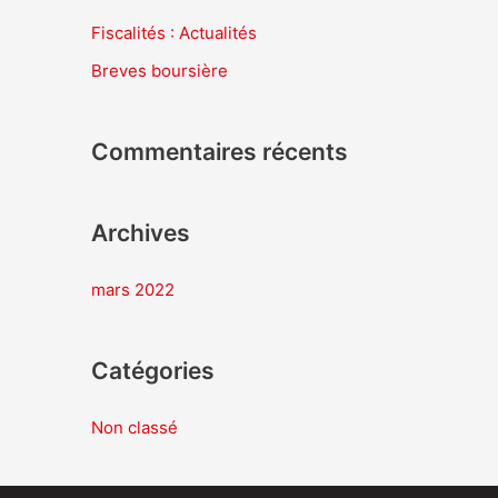
e
Fiscalités : Actualités
r
Breves boursière
c
h
Commentaires récents
e
r
Archives
:
mars 2022
Catégories
Non classé