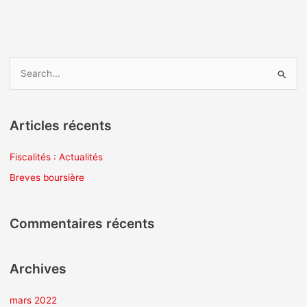
R
e
c
Articles récents
h
e
Fiscalités : Actualités
r
Breves boursière
c
h
Commentaires récents
e
r
Archives
:
mars 2022