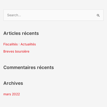
R
e
c
Articles récents
h
e
Fiscalités : Actualités
r
Breves boursière
c
h
Commentaires récents
e
r
Archives
:
mars 2022