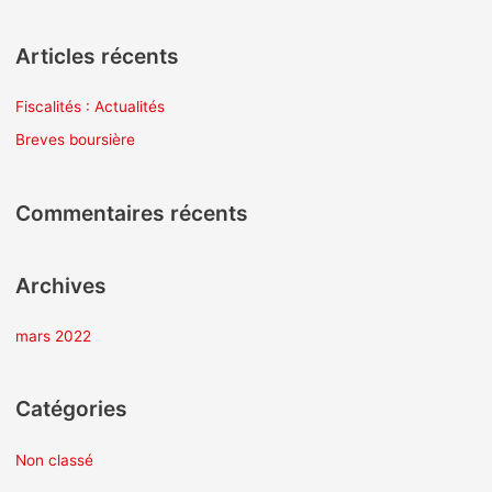
e
c
Articles récents
h
e
Fiscalités : Actualités
r
Breves boursière
c
h
Commentaires récents
e
r
Archives
:
mars 2022
Catégories
Non classé