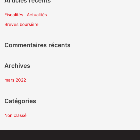
Articles récents
h
e
Fiscalités : Actualités
r
Breves boursière
c
h
Commentaires récents
e
r
Archives
:
mars 2022
Catégories
Non classé