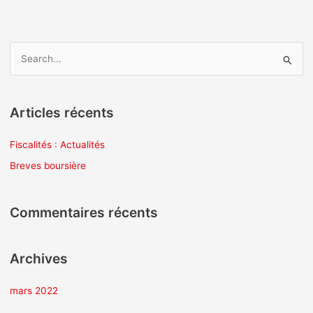
R
e
c
Articles récents
h
e
Fiscalités : Actualités
r
Breves boursière
c
h
Commentaires récents
e
r
Archives
:
mars 2022